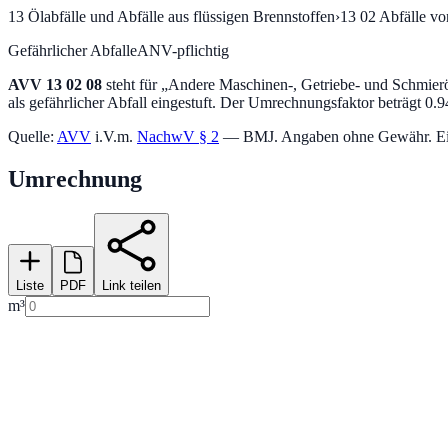
13
Ölabfälle und Abfälle aus flüssigen Brennstoffen
›
13 02
Abfälle vo
Gefährlicher Abfall
eANV-pflichtig
AVV
13 02 08
steht für „
Andere Maschinen-, Getriebe- und Schmier
als gefährlicher Abfall eingestuft.
Der Umrechnungsfaktor beträgt 0.94
Quelle:
AVV
i.V.m.
NachwV § 2
— BMJ. Angaben ohne Gewähr. Einstu
Umrechnung
Liste
PDF
Link teilen
m³