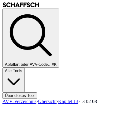
Abfallart oder AVV-Code…
⌘K
Alle Tools
Über dieses Tool
AVV-Verzeichnis
›
Übersicht
›
Kapitel
13
›
13 02 08