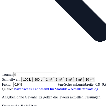
Tonnen
Schnellwahl:
100 L
500 L
1 m³
3 m³
5 m³
7 m³
10 m³
Faktor:
t/m³
Schwankungsbreite:
0,9
–
0,
Quelle:
Bayerisches Landesamt für Statistik – Abfallartenkatalog
Angaben ohne Gewähr. Es gelten die jeweils aktuellen Fassungen.