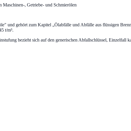
n Maschinen-, Getriebe- und Schmierölen
öle
" und gehört zum Kapitel „
Ölabfälle und Abfälle aus flüssigen Bren
5 t/m³.
fung bezieht sich auf den generischen Abfallschlüssel, Einzelfall ka