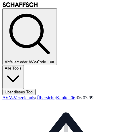
Abfallart oder AVV-Code…
⌘K
Alle Tools
Über dieses Tool
AVV-Verzeichnis
›
Übersicht
›
Kapitel
06
›
06 03 99