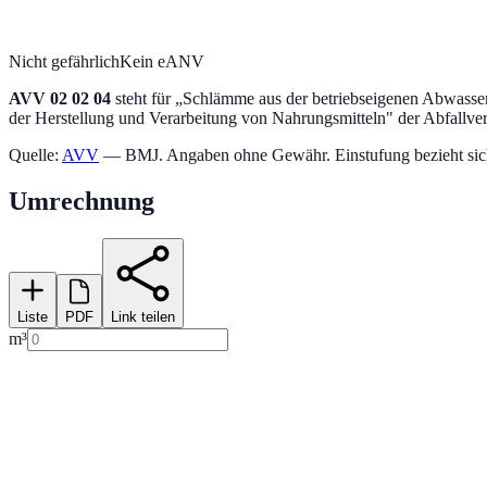
Nicht gefährlich
Kein eANV
AVV
02 02 04
steht für „
Schlämme aus der betriebseigenen Abwasse
der Herstellung und Verarbeitung von Nahrungsmitteln
" der Abfallve
Quelle:
AVV
— BMJ. Angaben ohne Gewähr. Einstufung bezieht sich a
Umrechnung
Liste
PDF
Link teilen
m³