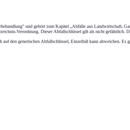
rbehandlung
" und gehört zum Kapitel „
Abfälle aus Landwirtschaft, Gar
rzeichnis-Verordnung.
Dieser Abfallschlüssel gilt als nicht gefährlich.
De
uf den generischen Abfallschlüssel, Einzelfall kann abweichen. Es ge