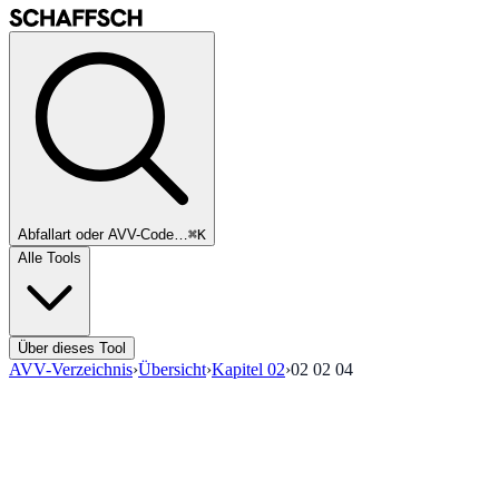
Abfallart oder AVV-Code…
⌘K
Alle Tools
Über dieses Tool
AVV-Verzeichnis
›
Übersicht
›
Kapitel
02
›
02 02 04