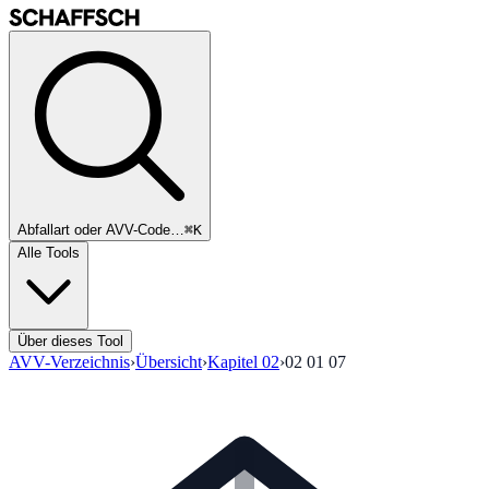
Abfallart oder AVV-Code…
⌘K
Alle Tools
Über dieses Tool
AVV-Verzeichnis
›
Übersicht
›
Kapitel
02
›
02 01 07