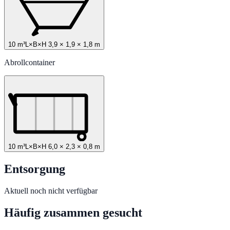
10 m³
L×B×H
3,9
×
1,9
×
1,8
m
Abrollcontainer
10 m³
L×B×H
6,0
×
2,3
×
0,8
m
Entsorgung
Aktuell noch nicht verfügbar
Häufig zusammen gesucht