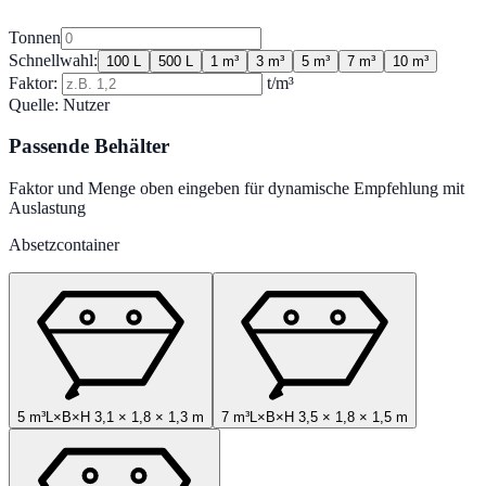
Tonnen
Schnellwahl:
100 L
500 L
1 m³
3 m³
5 m³
7 m³
10 m³
Faktor:
t/m³
Quelle:
Nutzer
Passende Behälter
Faktor und Menge oben eingeben für dynamische Empfehlung mit
Auslastung
Absetzcontainer
5 m³
L×B×H
3,1
×
1,8
×
1,3
m
7 m³
L×B×H
3,5
×
1,8
×
1,5
m