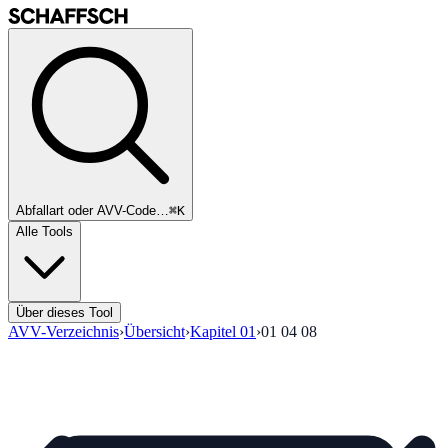
Abfallart oder AVV-Code…
⌘K
Alle Tools
Über dieses Tool
AVV-Verzeichnis
›
Übersicht
›
Kapitel
01
›
01 04 08